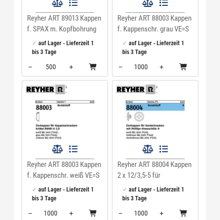
Reyher ART 89013 Kappen
Reyher ART 88003 Kappen
f. SPAX m. Kopfbohrung
f. Kappenschr. grau VE=S
ocker Kunstst VE=S
auf Lager - Lieferzeit 1
auf Lager - Lieferzeit 1
bis 3 Tage
bis 3 Tage
–
+
–
+
Menge: 500
Menge: 1000
Reyher ART 88003 Kappen
Reyher ART 88004 Kappen
f. Kappenschr. weiß VE=S
2 x 12/3,5-5 für
Kreuzschlitz H, h. braun
auf Lager - Lieferzeit 1
auf Lager - Lieferzeit 1
Kunstst VE=S
bis 3 Tage
bis 3 Tage
–
+
–
+