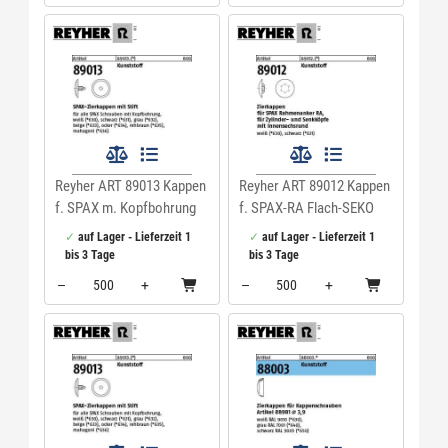
Menge: 500
Menge: 500
Reyher ART 89013 Kappen
Reyher ART 89012 Kappen
f. SPAX m. Kopfbohrung
f. SPAX-RA Flach-SEKO
schwarz Kunstst VE=S
weiss Kunstst VE=S
auf Lager - Lieferzeit 1
auf Lager - Lieferzeit 1
bis 3 Tage
bis 3 Tage
–
+
–
+
Menge: 500
Menge: 500