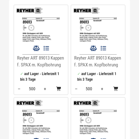
Reyher ART 89013 Kappen
Reyher ART 89013 Kappen
f. SPAX m. Kopfbohrung
f. SPAX m. Kopfbohrung
rehbraun Kunstst VE=S
grau Kunstst VE=S
auf Lager - Lieferzeit 1
auf Lager - Lieferzeit 1
bis 3 Tage
bis 3 Tage
–
+
–
+
Menge: 500
Menge: 500