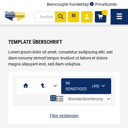
Bevorzugter Kundentyp
Privatkunde
inhalt
0
ite
Navi
gen
TEMPLATE ÜBERSCHRIFT
Lorem ipsum dolor sit amet, consetetur sadipscing elitr, sed
diam nonumy eirmod tempor invidunt ut labore et dolore
magna aliquyam erat, sed diam voluptua.
99
(49)
SONSTIGES
Filter einblenden