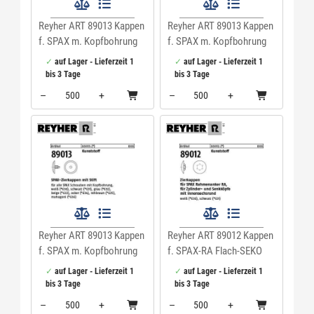
Reyher ART 89013 Kappen
Reyher ART 89013 Kappen
f. SPAX m. Kopfbohrung
f. SPAX m. Kopfbohrung
beige Kunstst VE=S
mahagoni Kunstst VE=S
auf Lager - Lieferzeit 1
auf Lager - Lieferzeit 1
bis 3 Tage
bis 3 Tage
–
+
–
+
Menge: 500
Menge: 500
Reyher ART 89013 Kappen
Reyher ART 89012 Kappen
f. SPAX m. Kopfbohrung
f. SPAX-RA Flach-SEKO
weiss Kunstst VE=S
schwarz Kunstst VE=S
auf Lager - Lieferzeit 1
auf Lager - Lieferzeit 1
bis 3 Tage
bis 3 Tage
–
+
–
+