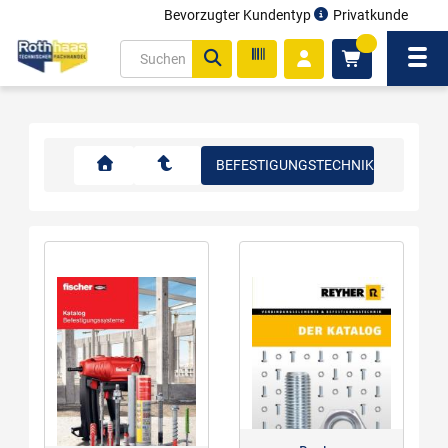
Bevorzugter Kundentyp
Privatkunde
inhalt
0
ite
Navi
gen
BEFESTIGUNGSTECHNIK