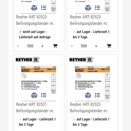
Reyher ART 82523
Reyher ART 82523
Befestigungsbinder m.
Befestigungsbinder m.
Edgeclip PA66HS schwarz
Edgeclip PA66HS schwarz
nicht auf Lager -
auf Lager - Lieferzeit 1
4,6 x 200 S-Q VE=S
4,6 x 200 O-A VE=S
Lieferzeit auf Anfrage
bis 3 Tage
–
+
–
+
Menge: 500
Menge: 500
Reyher ART 82521
Reyher ART 82523
Befestigungsbinder m.
Befestigungsbinder m.
Edgeclip PA66W schwarz
Edgeclip PA66HS schwarz
auf Lager - Lieferzeit 1
auf Lager - Lieferzeit 1
4,6 x 200 VE=S
4,6 x 200 S-A VE=S
bis 3 Tage
bis 3 Tage