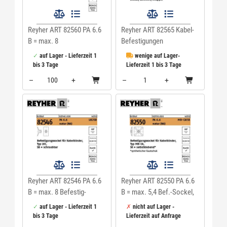
Reyher ART 82560 PA 6.6
Reyher ART 82565 Kabel-
B = max. 8
Befestigungen
Befestigungsöse, natur,
Sortimentbox BMS-100
auf Lager - Lieferzeit 1
wenige auf Lager-
SB CL8 VE=S
VE=S
bis 3 Tage
Lieferzeit 1 bis 3 Tage
–
+
–
+
Menge: 100
Menge: 1
Reyher ART 82546 PA 6.6
Reyher ART 82550 PA 6.6
B = max. 8 Befestig-
B = max. 5,4 Bef.-Sockel,
Sockel, natur, SB LKC
natur,SK MB4CA(S) VE=S
auf Lager - Lieferzeit 1
nicht auf Lager -
VE=S
bis 3 Tage
Lieferzeit auf Anfrage