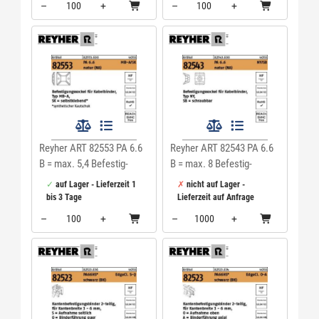
–
+
–
+
Menge: 100
Menge: 100
Reyher ART 82553 PA 6.6
Reyher ART 82543 PA 6.6
B = max. 5,4 Befestig-
B = max. 8 Befestig-
Sockel, natur, SK MB4A
Sockel, natur,SB NY3256
auf Lager - Lieferzeit 1
nicht auf Lager -
VE=S
VE=S
bis 3 Tage
Lieferzeit auf Anfrage
–
+
–
+
Menge: 100
Menge: 1000