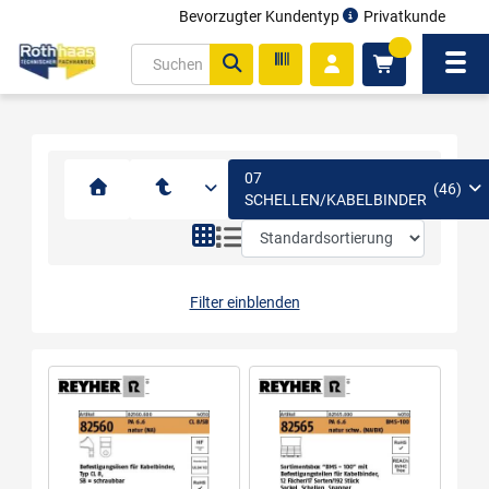
Bevorzugter Kundentyp
Privatkunde
inhalt
0
ite
Navi
gen
07
(46)
SCHELLEN/KABELBINDER
Filter einblenden