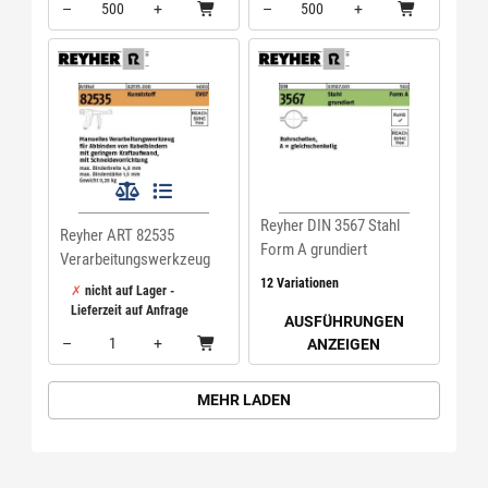
–
+
–
+
Menge: 500
Menge: 500
Reyher DIN 3567 Stahl
Reyher ART 82535
Form A grundiert
Verarbeitungswerkzeug
Rohrschellen,
EVO7 VE=S
12 Variationen
nicht auf Lager -
gleichschenkelig
Lieferzeit auf Anfrage
AUSFÜHRUNGEN
–
+
ANZEIGEN
Menge: 1
MEHR LADEN