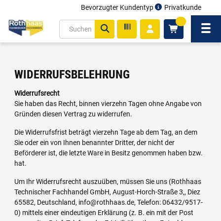
Bevorzugter Kundentyp
Privatkunde
inhalt
0
ite
Navi
gen
WIDERRUFSBELEHRUNG
Widerrufsrecht
Sie haben das Recht, binnen vierzehn Tagen ohne Angabe von
Gründen diesen Vertrag zu widerrufen.
Die Widerrufsfrist beträgt vierzehn Tage ab dem Tag, an dem
Sie oder ein von Ihnen benannter Dritter, der nicht der
Beförderer ist, die letzte Ware in Besitz genommen haben bzw.
hat.
Um Ihr Widerrufsrecht auszuüben, müssen Sie uns (Rothhaas
Technischer Fachhandel GmbH, August-Horch-Straße 3,, Diez
65582, Deutschland, info@rothhaas.de, Telefon: 06432/9517-
0) mittels einer eindeutigen Erklärung (z. B. ein mit der Post