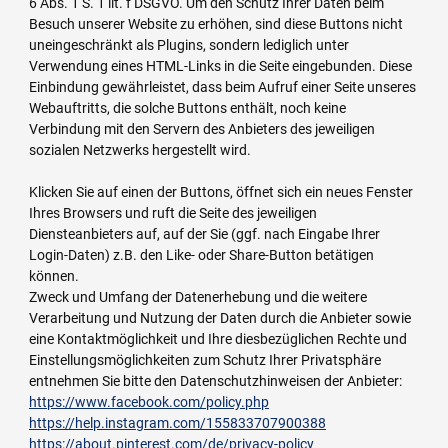
6 Abs. 1 S. 1 lit. f DSGVO. Um den Schutz Ihrer Daten beim
Besuch unserer Website zu erhöhen, sind diese Buttons nicht
uneingeschränkt als Plugins, sondern lediglich unter
Verwendung eines HTML-Links in die Seite eingebunden. Diese
Einbindung gewährleistet, dass beim Aufruf einer Seite unseres
Webauftritts, die solche Buttons enthält, noch keine
Verbindung mit den Servern des Anbieters des jeweiligen
sozialen Netzwerks hergestellt wird.
Klicken Sie auf einen der Buttons, öffnet sich ein neues Fenster
Ihres Browsers und ruft die Seite des jeweiligen
Diensteanbieters auf, auf der Sie (ggf. nach Eingabe Ihrer
Login-Daten) z.B. den Like- oder Share-Button betätigen
können.
Zweck und Umfang der Datenerhebung und die weitere
Verarbeitung und Nutzung der Daten durch die Anbieter sowie
eine Kontaktmöglichkeit und Ihre diesbezüglichen Rechte und
Einstellungsmöglichkeiten zum Schutz Ihrer Privatsphäre
entnehmen Sie bitte den Datenschutzhinweisen der Anbieter:
https://www.facebook.com/policy.php
https://help.instagram.com/155833707900388
https://about.pinterest.com/de/privacy-policy