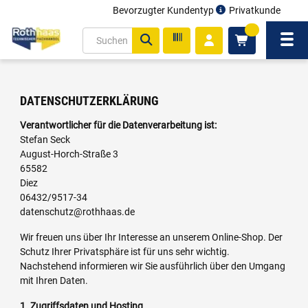
Bevorzugter Kundentyp
Privatkunde
inhalt
0
ite
Navi
gen
DATENSCHUTZERKLÄRUNG
Verantwortlicher für die Datenverarbeitung ist:
Stefan Seck
August-Horch-Straße 3
65582
Diez
06432/9517-34
datenschutz@rothhaas.de
Wir freuen uns über Ihr Interesse an unserem Online-Shop. Der
Schutz Ihrer Privatsphäre ist für uns sehr wichtig.
Nachstehend informieren wir Sie ausführlich über den Umgang
mit Ihren Daten.
1. Zugriffsdaten und Hosting