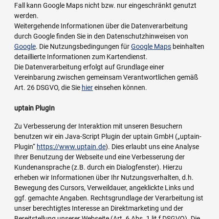
Fall kann Google Maps nicht bzw. nur eingeschränkt genutzt
werden.
Weitergehende Informationen über die Datenverarbeitung
durch Google finden Sie in den Datenschutzhinweisen von
Google
. Die Nutzungsbedingungen für
Google Maps
beinhalten
detaillierte Informationen zum Kartendienst.
Die Datenverarbeitung erfolgt auf Grundlage einer
Vereinbarung zwischen gemeinsam Verantwortlichen gemäß
Art. 26 DSGVO, die Sie
hier
einsehen können.
uptain PlugIn
Zu Verbesserung der Interaktion mit unseren Besuchern
benutzen wir ein Java-Script Plugin der uptain GmbH („uptain-
Plugin“
https://www.uptain.de
). Dies erlaubt uns eine Analyse
Ihrer Benutzung der Webseite und eine Verbesserung der
Kundenansprache (z.B. durch ein Dialogfenster). Hierzu
erheben wir Informationen über Ihr Nutzungsverhalten, d.h.
Bewegung des Cursors, Verweildauer, angeklickte Links und
ggf. gemachte Angaben. Rechtsgrundlage der Verarbeitung ist
unser berechtigtes Interesse an Direktmarketing und der
Bereitstellung unserer Webseite (Art. 6 Abs. 1 lit f DSGVO). Die