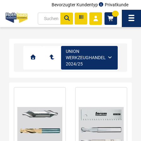
Bevorzugter Kundentyp
Privatkunde
inhalt
0
ite
Navi
gen
UNION
WERKZEUGHANDEL
2024/25