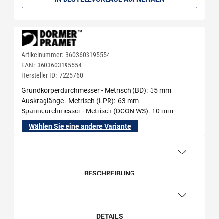
Artikelnummer:
3603603195554
EAN:
3603603195554
Hersteller ID:
7225760
Grundkörperdurchmesser - Metrisch (BD)
35 mm
Auskraglänge - Metrisch (LPR)
63 mm
Spanndurchmesser - Metrisch (DCON WS)
10 mm
Wählen Sie eine andere Variante
BESCHREIBUNG
DETAILS