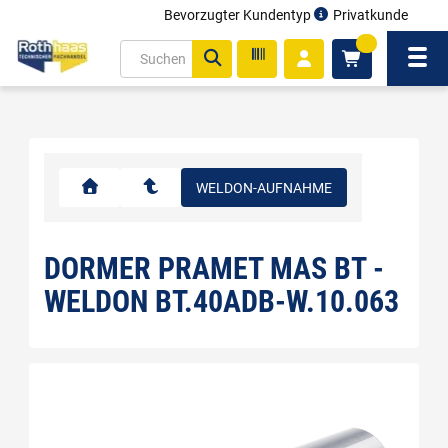
Bevorzugter Kundentyp
Privatkunde
inhalt
0
ite
Navi
gen
WELDON-AUFNAHME
DORMER PRAMET MAS BT -
WELDON BT.40ADB-W.10.063