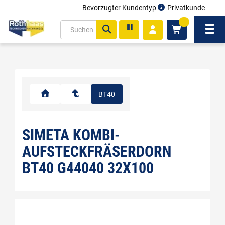
Bevorzugter Kundentyp
Privatkunde
inhalt
0
ite
Navi
gen
BT40
SIMETA KOMBI-
AUFSTECKFRÄSERDORN
BT40 G44040 32X100