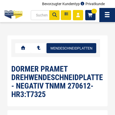
Bevorzugter Kundentyp
Privatkunde
inhalt
0
ite
Navi
gen
WENDESCHNEIDPLATTEN
DORMER PRAMET
DREHWENDESCHNEIDPLATTE
- NEGATIV TNMM 270612-
HR3:T7325