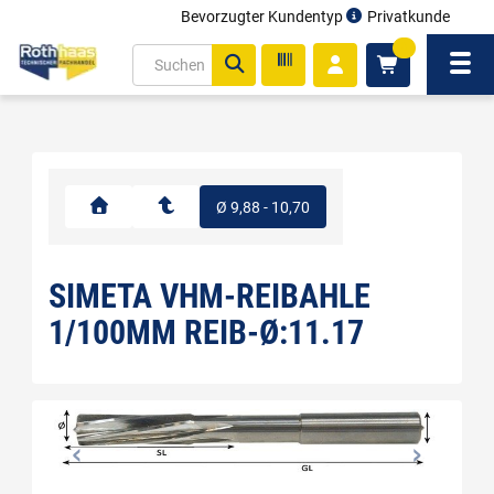
Bevorzugter Kundentyp
Privatkunde
inhalt
0
ite
Navi
gen
Ø 9,88 - 10,70
SIMETA VHM-REIBAHLE
1/100MM REIB-Ø:11.17