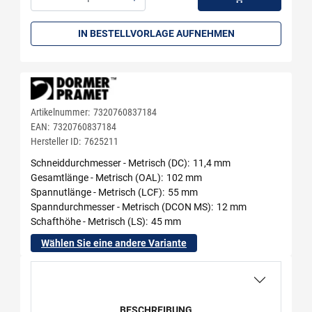
Menge: 1
IN BESTELLVORLAGE AUFNEHMEN
Artikelnummer:
7320760837184
EAN:
7320760837184
Hersteller ID:
7625211
Schneiddurchmesser - Metrisch (DC)
11,4 mm
Gesamtlänge - Metrisch (OAL)
102 mm
Spannutlänge - Metrisch (LCF)
55 mm
Spanndurchmesser - Metrisch (DCON MS)
12 mm
Schafthöhe - Metrisch (LS)
45 mm
Wählen Sie eine andere Variante
BESCHREIBUNG