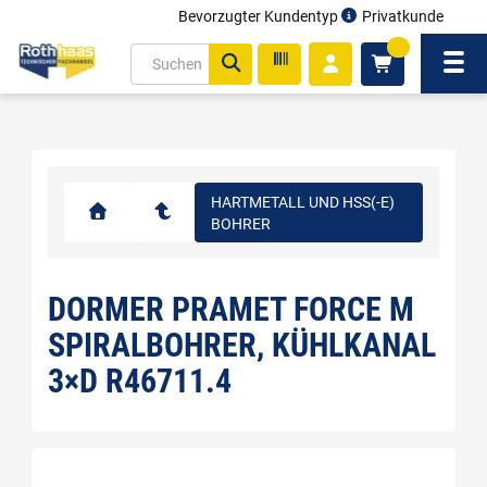
Bevorzugter Kundentyp
Privatkunde
inhalt
0
ite
Navi
gen
HARTMETALL UND HSS(-E)
BOHRER
DORMER PRAMET FORCE M
SPIRALBOHRER, KÜHLKANAL
3×D R46711.4