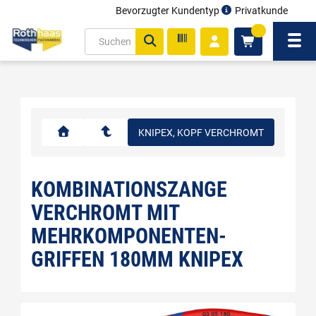
Bevorzugter Kundentyp
Privatkunde
inhalt
0
ite
Navi
gen
KNIPEX, KOPF VERCHROMT
KOMBINATIONSZANGE
VERCHROMT MIT
MEHRKOMPONENTEN-
GRIFFEN 180MM KNIPEX