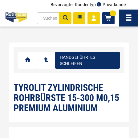
Bevorzugter Kundentyp
Privatkunde
inhalt
0
ite
Navi
gen
HANDGEFÜHRTES
SCHLEIFEN
TYROLIT ZYLINDRISCHE
ROHRBÜRSTE 15-300 M0,15
PREMIUM ALUMINIUM