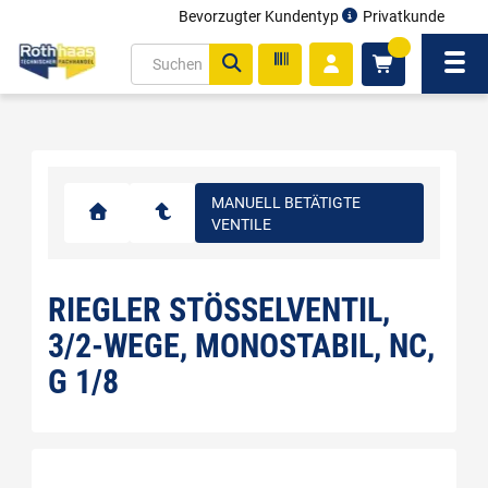
Bevorzugter Kundentyp
Privatkunde
inhalt
0
ite
Navi
gen
MANUELL BETÄTIGTE
VENTILE
RIEGLER STÖSSELVENTIL, 3
/2-WEGE, MONOSTABIL, NC, G
1/8