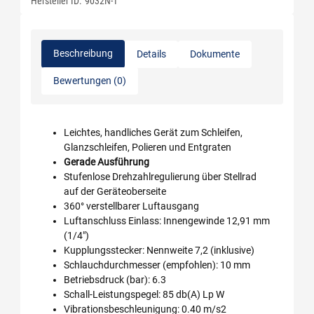
Hersteller ID:
9032N-1
Beschreibung
Details
Dokumente
Bewertungen (0)
Leichtes, handliches Gerät zum Schleifen,
Glanzschleifen, Polieren und Entgraten
Gerade Ausführung
Stufenlose Drehzahlregulierung über Stellrad
auf der Geräteoberseite
360° verstellbarer Luftausgang
Luftanschluss Einlass: Innengewinde 12,91 mm
(1/4″)
Kupplungsstecker: Nennweite 7,2 (inklusive)
Schlauchdurchmesser (empfohlen): 10 mm
Betriebsdruck (bar): 6.3
Schall-Leistungspegel: 85 db(A) Lp W
Vibrationsbeschleunigung: 0.40 m/s2