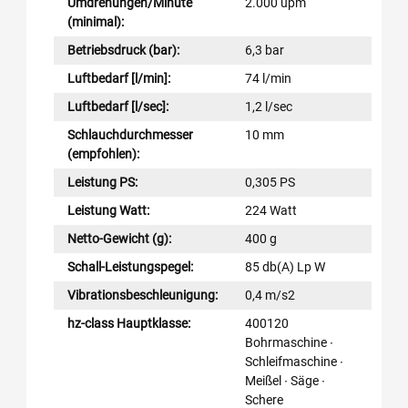
Umdrehungen/Minute
2.000 upm
(minimal):
Betriebsdruck (bar):
6,3 bar
Luftbedarf [l/min]:
74 l/min
Luftbedarf [l/sec]:
1,2 l/sec
Schlauchdurchmesser
10 mm
(empfohlen):
Leistung PS:
0,305 PS
Leistung Watt:
224 Watt
Netto-Gewicht (g):
400 g
Schall-Leistungspegel:
85 db(A) Lp W
Vibrationsbeschleunigung:
0,4 m/s2
hz-class Hauptklasse:
400120
Bohrmaschine ∙
Schleifmaschine ∙
Meißel ∙ Säge ∙
Schere