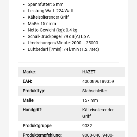
Spannfutter: 6 mm
Leistung Watt: 224 Watt
Kälteisolierender Griff
Maße: 157 mm
Netto-Gewicht (kg): 0.4 kg
Schall-Druckpegel: 79 dB(A) Lp A
Umdrehungen/Minute: 2000 – 25000
Luftbedarf [l/min]: 74 l/min (1.2 l/sec)
Marke:
HAZET
EAN:
4000896189359
Produkttyp:
Stabschleifer
Maße:
157 mm
Handgriff:
Kälteisolierender
Griff
Produktgruppe:
9032
Produktempfehlung:
9000-040, 9400-