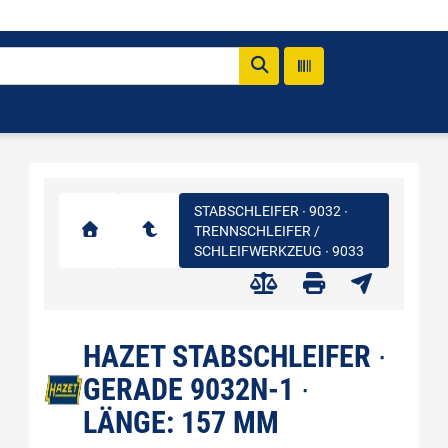
STABSCHLEIFER ∙ 9032 ∙
TRENNSCHLEIFER /
SCHLEIFWERKZEUG ∙ 9033
HAZET STABSCHLEIFER ∙
GERADE 9032N-1 ∙
LÄNGE: 157 MM