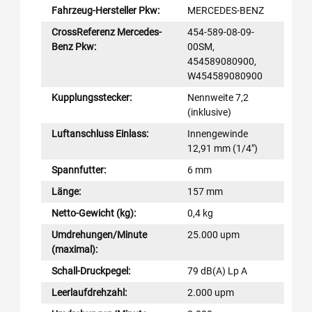
Fahrzeug-Hersteller Pkw:
MERCEDES-BENZ
CrossReferenz Mercedes-
454-589-08-09-
Benz Pkw:
00SM,
454589080900,
W454589080900
Kupplungsstecker:
Nennweite 7,2
(inklusive)
Luftanschluss Einlass:
Innengewinde
12,91 mm (1/4″)
Spannfutter:
6 mm
Länge:
157 mm
Netto-Gewicht (kg):
0,4 kg
Umdrehungen/Minute
25.000 upm
(maximal):
Schall-Druckpegel:
79 dB(A) Lp A
Leerlaufdrehzahl:
2.000 upm