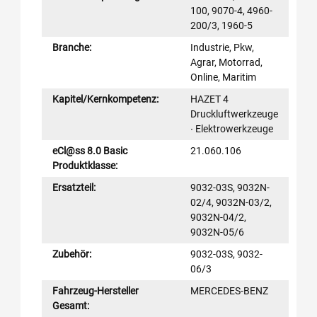
100, 9070-4, 4960-
200/3, 1960-5
Branche:
Industrie, Pkw,
Agrar, Motorrad,
Online, Maritim
Kapitel/Kernkompetenz:
HAZET 4
Druckluftwerkzeuge
∙ Elektrowerkzeuge
eCl@ss 8.0 Basic
21.060.106
Produktklasse:
Ersatzteil:
9032-03S, 9032N-
02/4, 9032N-03/2,
9032N-04/2,
9032N-05/6
Zubehör:
9032-03S, 9032-
06/3
Fahrzeug-Hersteller
MERCEDES-BENZ
Gesamt: