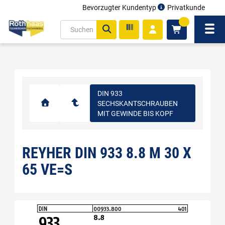
Bevorzugter Kundentyp
Privatkunde
inhalt
0
ite
Navi
gen
DIN 933
SECHSKANTSCHRAUBEN
MIT GEWINDE BIS KOPF
REYHER DIN 933 8.8 M 30 X
65 VE=S